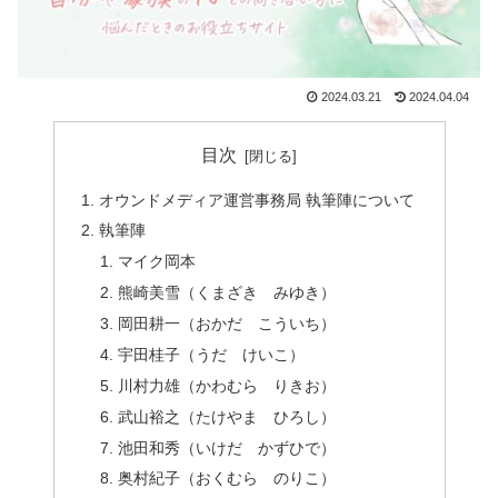
2024.03.21
2024.04.04
目次
オウンドメディア運営事務局 執筆陣について
執筆陣
マイク岡本
熊崎美雪（くまざき みゆき）
岡田耕一（おかだ こういち）
宇田桂子（うだ けいこ）
川村力雄（かわむら りきお）
武山裕之（たけやま ひろし）
池田和秀（いけだ かずひで）
奥村紀子（おくむら のりこ）