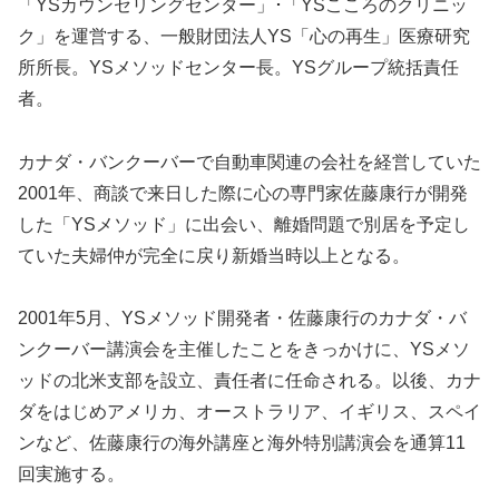
「YSカウンセリングセンター」･「YSこころのクリニッ
ク」を運営する、一般財団法人YS「心の再生」医療研究
所所長。YSメソッドセンター長。YSグループ統括責任
者。
カナダ・バンクーバーで自動車関連の会社を経営していた
2001年、商談で来日した際に心の専門家佐藤康行が開発
した「YSメソッド」に出会い、離婚問題で別居を予定し
ていた夫婦仲が完全に戻り新婚当時以上となる。
2001年5月、YSメソッド開発者・佐藤康行のカナダ・バ
ンクーバー講演会を主催したことをきっかけに、YSメソ
ッドの北米支部を設立、責任者に任命される。以後、カナ
ダをはじめアメリカ、オーストラリア、イギリス、スペイ
ンなど、佐藤康行の海外講座と海外特別講演会を通算11
回実施する。