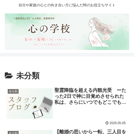
自分や家族の心との向き合い方に悩んだ時のお役立ちサイト
未分類
聖霊降臨を超える内観光受 ーた
未分類
った2日で神に目覚めさせられた
私は、さらにいつでもどこでも神
に目覚められるようになったー
2026.05.05
【離婚の思いから一転、三人目を
未分類