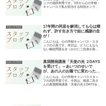
ッフの池田和秀です。3月から心の学校・
キャンパスで私が担当する特別オンライ
ン授業「心を病むお子さんを救う接し方
講座」がスタートしました。ひきこもり
や不登校、お子さんの心の病でお悩みの
親御さん向けの講座で...
17年間の同居を解消しても心は晴
スタッフブログ
れず、許す生き方で姑に感謝の念
が！
こんにちは。心の学校キャンパス・スタ
ッフの小原です。本日は、どうにもなら
ない嫁姑問題をきっかけにご自身が真我
開発を受講され、自分も相手も許せたと
きに、本当の感謝が湧き出し、その心を
言葉と行動で実践されたS・Hさんの体験
真我開発講座「天使の光 ２DAYS
スタッフブログ
談です。どうぞお読みく...
を受けて」～あいつのせいで
が、あの人のお蔭でに変わった
～
こんにちは。心の学校キャンパススタッ
フの武田早苗です。今回は、植道二良さ
んの真我開発講座「天使の光２DAYSを受
けて」～あいつのせいで が、あの人のお
蔭でに変わった～をお届けします。今、
悩み苦しみ、そして助けを求めている方
への一助になれば幸...