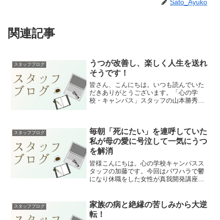
Sato_Ayuko
関連記事
うつが改善し、楽しく人生を送れ
スタッフブログ
そうです！
皆さん、こんにちは。いつも読んでいた
だきありがとうございます。「心の学
校・キャンパス」スタッフの山本勝秀で
す。本日は、朝から晩まで働き詰め、休
日出勤や徹夜も当たり前という過酷な
日々の中で、心身ともに限界を迎え「う
毎朝「死にたい」を連呼していた
つ」になってしまったT・Yさ...
スタッフブログ
私が母の愛に号泣して一気にうつ
を解消
皆様こんにちは。心の学校キャンパスス
タッフの加藤です。今回はパワハラで鬱
になり休職をした女性が真我開発講座を
受講し、本当の自分に出会い、毎朝「死
にたい」を連呼していた女性が「私は生
きていてよい」と変化された体験談をご
家族の病と絶縁の苦しみから大逆
スタッフブログ
紹介させていただきます。...
転！