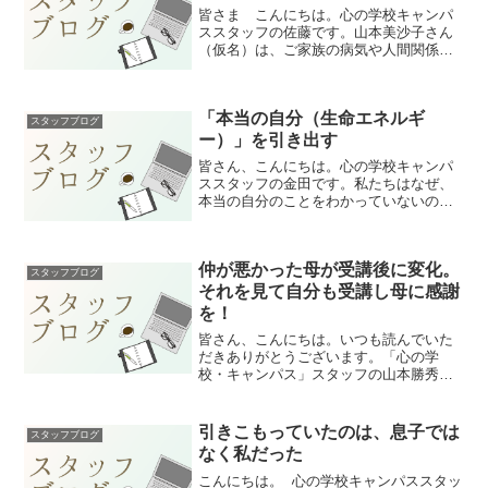
皆さま こんにちは。心の学校キャンパ
ススタッフの佐藤です。山本美沙子さん
（仮名）は、ご家族の病気や人間関係の
不和に苦しみ、周囲へのイライラや深い
恨みを抱えていたのですが、受講後に心
が180度変わり、愛と穏やかさを取り戻し
「本当の自分（生命エネルギ
たことで、家族・友人...
スタッフブログ
ー）」を引き出す
皆さん、こんにちは。心の学校キャンパ
ススタッフの金田です。私たちはなぜ、
本当の自分のことをわかっていないので
しょうか？それは、私たちが物事を脳(頭)
で考えてしまっているからです。しか
し、私たちにとって肝心な人間同士のこ
仲が悪かった母が受講後に変化。
とについて、脳はしっか...
スタッフブログ
それを見て自分も受講し母に感謝
を！
皆さん、こんにちは。いつも読んでいた
だきありがとうございます。「心の学
校・キャンパス」スタッフの山本勝秀で
す。今回は、最大の悩みの原因であるお
母さんがＹＳメッソドを受講され、ゆっ
くりですが確実に変化。その変化を間近
引きこもっていたのは、息子では
スタッフブログ
で見ていたS・Aさん。自分...
なく私だった
こんにちは。 心の学校キャンパススタッ